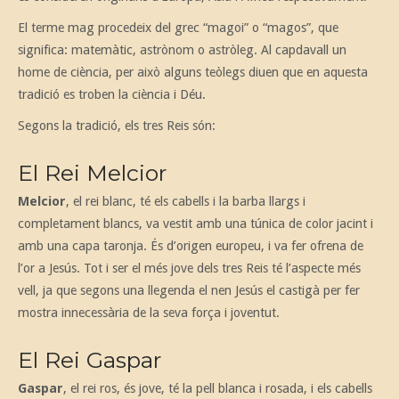
El terme mag procedeix del grec “magoi” o “magos”, que
significa: matemàtic, astrònom o astròleg. Al capdavall un
home de ciència, per això alguns teòlegs diuen que en aquesta
tradició es troben la ciència i Déu.
Segons la tradició, els tres Reis són:
El Rei Melcior
Melcior
, el rei blanc, té els cabells i la barba llargs i
completament blancs, va vestit amb una túnica de color jacint i
amb una capa taronja. És d’origen europeu, i va fer ofrena de
l’or a Jesús. Tot i ser el més jove dels tres Reis té l’aspecte més
vell, ja que segons una llegenda el nen Jesús el castigà per fer
mostra innecessària de la seva força i joventut.
El Rei Gaspar
Gaspar
, el rei ros, és jove, té la pell blanca i rosada, i els cabells