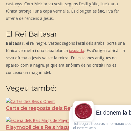
castanys. Com Melcior va vestit segons l’estil gòtic, llueix una
túnica taronja i una capa vermella. És d’origen asiàtic, i va fer
ofrena de l’encens a Jesús.
El Rei Baltasar
Baltasar
, el rei negre, vesteix segons l’estil dels àrabs, porta una
túnica vermella i una capa blanca
jaspiada
. És d’origen africà i la
seva ofrena a Jesús va ser la mirra. En les icones antigues no
apareix com a negre, ja que era sinònim de no cristià i no es
concebia un mag infidel.
Vegeu també:
Carta de resposta dels Reis Mags d’Orient
Et donem la 
Tot seguit trobaràs informació so
Playmobil dels Reis Mags d’Orient
al nostre web.