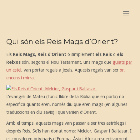
Skip
to
Home
content
Qui són els Reis Mags d’Orient?
Els
Reis Mags
,
Reis d’Orient
o simplement
els Reis
o
els
Reixos
són, segons el Nou Testament, uns mags que
guiats per
un estel
, van portar regals a Jesús. Aquests regals van ser
or,
encens i mirra
.
L’evangeli de Mateu (l’únic llibre de la Bíblia que en parla) no
especifica quants eren, només diu que eren mags (en algunes
traduccions en diu savis) i que venien d’Orient.
Amb el temps, aquests mags van passar a ser tres astròlegs i
després Reis. Se’ls han donat noms: Melcior, Gaspar i Baltasar. I
es consideren originaris d’Europa, Àsia i Àfrica respectivament.